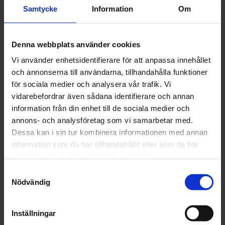
Spraymax 400 ml. Svart Blank 1K snabbtorkande täcklack.
Samtycke
Information
Om
Denna webbplats använder cookies
Vi använder enhetsidentifierare för att anpassa innehållet
Artikelnr: HA680101SM680101 Blank
och annonserna till användarna, tillhandahålla funktioner
för sociala medier och analysera vår trafik. Vi
Glansgrad
vidarebefordrar även sådana identifierare och annan
information från din enhet till de sociala medier och
annons- och analysföretag som vi samarbetar med.
Dessa kan i sin tur kombinera informationen med annan
information som du har tillhandahållit eller som de har
Finns i lager
samlat in när du har använt deras tjänster.
162 kr
Inkl. moms:
Samtyckesval
Nödvändig
Lägg i varukorgen
Inställningar
Fri frakt över 1500kr