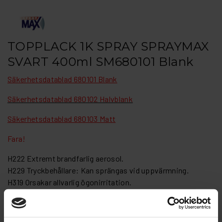
TOPPLACK 1K SPRAY SPRAYMAX
SVART 400ml SM680101 Blank
Säkerhetsdatablad 680101 Blank
Säkerhetsdatablad 680102 Halvblank
Säkerhetsdatablad 680103 Matt
Fara!
H222 Extremt brandfarlig aerosol.
H229 Tryckbehållare: Kan sprängas vid uppvärmning.
H319 Orsakar allvarlig ögonirritation.
H336 Kan göra att man blir dåsig eller omtöcknad.
1K Svart RAL9005