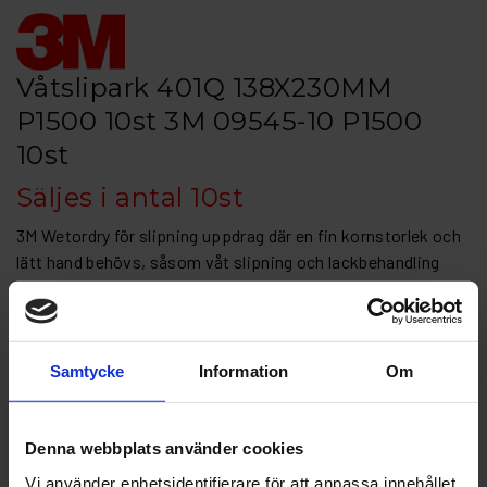
Våtslipark 401Q 138X230MM
P1500 10st 3M 09545-10 P1500
10st
Säljes i antal 10st
3M Wetordry för slipning uppdrag där en fin kornstorlek och
lätt hand behövs, såsom våt slipning och lackbehandling
Slippappersark dimension: 140x230
Kornstorlek: P1500, P2000
Artikelnr: 3M 09545-103M 09545-10 P1500-10
Samtycke
Information
Om
Grovlek
Denna webbplats använder cookies
Vi använder enhetsidentifierare för att anpassa innehållet