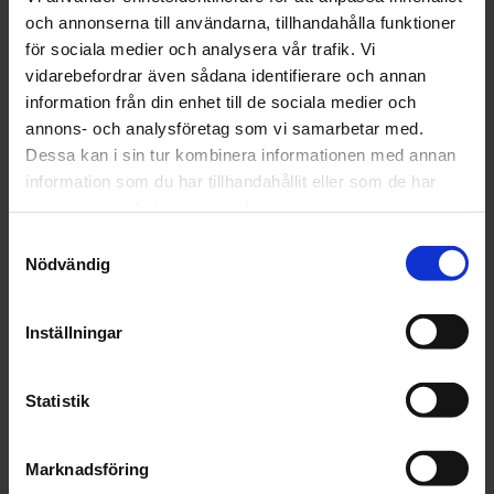
och annonserna till användarna, tillhandahålla funktioner
för sociala medier och analysera vår trafik. Vi
Finns i lager
vidarebefordrar även sådana identifierare och annan
127 kr
Inkl. moms:
information från din enhet till de sociala medier och
annons- och analysföretag som vi samarbetar med.
Lägg i varukorgen
Dessa kan i sin tur kombinera informationen med annan
information som du har tillhandahållit eller som de har
Fri frakt över 1500kr
samlat in när du har använt deras tjänster.
Leverans inom 1-5 dagar
Samtyckesval
Nödvändig
Inställningar
Beskrivning
Fråga om produkt
Statistik
Recensioner
Marknadsföring