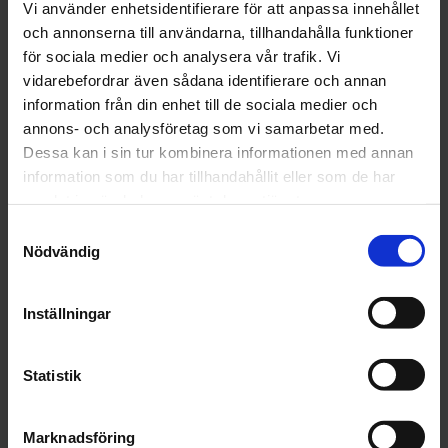
Vi använder enhetsidentifierare för att anpassa innehållet
och annonserna till användarna, tillhandahålla funktioner
för sociala medier och analysera vår trafik. Vi
Finns i lager
vidarebefordrar även sådana identifierare och annan
128 kr
Inkl. moms:
information från din enhet till de sociala medier och
annons- och analysföretag som vi samarbetar med.
Dessa kan i sin tur kombinera informationen med annan
Lägg i varukorgen
information som du har tillhandahållit eller som de har
samlat in när du har använt deras tjänster.
Fri frakt över 1500kr
Samtyckesval
Leverans inom 1-5 dagar
Nödvändig
Inställningar
Beskrivning
Statistik
Fråga om produkt
Recensioner
Marknadsföring