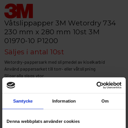
Våtslippapper 3M Wetordry 734
230 mm x 280 mm 10st 3M
01970-10 P1200
Säljes i antal 10st
Wetordry-pappersark med slipmedel av kiselkarbid
Använd pappersarket till torr- eller våtslipning
Slipar alla slags ytor
Den vattentåliga baksidan med låg vikt ger mjukhet och
formbarhet
Samtycke
Information
Om
Artikelnr: 3M 01972-103M 01970-10 P1200
Grovlek
Denna webbplats använder cookies