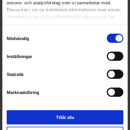
annons- och analysföretag som vi samarbetar med.
Dessa kan i sin tur kombinera informationen med annan
Fri frakt över 1500kr
information som du har tillhandahållit eller som de har
Leverans inom 1-5 dagar
samlat in när du har använt deras tjänster.
Samtyckesval
Nödvändig
Beskrivning
Inställningar
Fråga om produkt
Statistik
Recensioner
Marknadsföring
Relaterade produkter
Tillåt alla