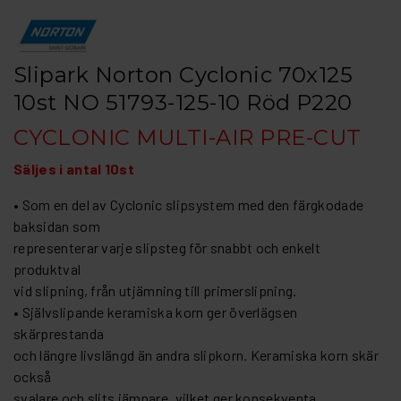
Slipark Norton Cyclonic 70x125
10st NO 51793-125-10 Röd P220
CYCLONIC MULTI-AIR PRE-CUT
Säljes i antal 10st
• Som en del av Cyclonic slipsystem med den färgkodade
baksidan som
representerar varje slipsteg för snabbt och enkelt
produktval
vid slipning, från utjämning till primerslipning.
• Självslipande keramiska korn ger överlägsen
skärprestanda
och längre livslängd än andra slipkorn. Keramiska korn skär
också
svalare och slits jämnare, vilket ger konsekventa