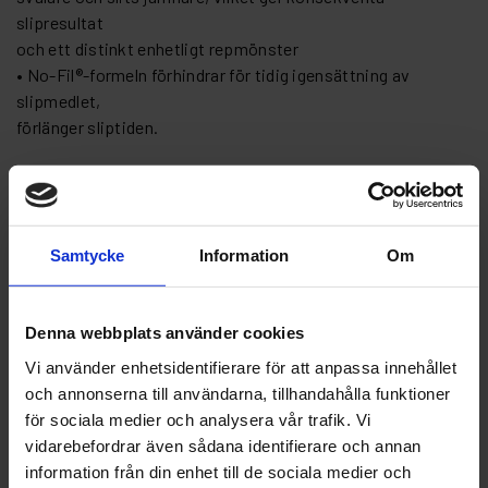
slipresultat
och ett distinkt enhetligt repmönster
• No-Fil®-formeln förhindrar för tidig igensättning av
slipmedlet,
förlänger sliptiden.
Artikelnr: NO 51791-125-10-356
Grovlek
Samtycke
Information
Om
Denna webbplats använder cookies
Vi använder enhetsidentifierare för att anpassa innehållet
Finns i lager
och annonserna till användarna, tillhandahålla funktioner
55 kr
Inkl. moms:
för sociala medier och analysera vår trafik. Vi
vidarebefordrar även sådana identifierare och annan
Lägg i varukorgen
information från din enhet till de sociala medier och