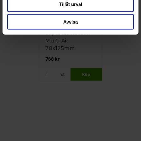
Tillåt urval
Avvisa
Norton
Slipkloss Norton
Multi Air
70x125mm
768 kr
st
Köp