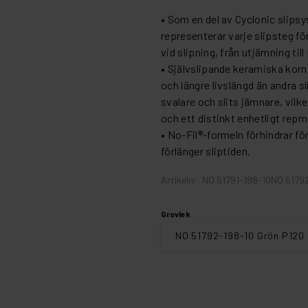
• Som en del av Cyclonic slip
representerar varje slipsteg f
vid slipning, från utjämning till
• Självslipande keramiska kor
och längre livslängd än andra 
svalare och slits jämnare, vilk
och ett distinkt enhetligt rep
• No-Fil®-formeln förhindrar fö
förlänger sliptiden.
Artikelnr: NO 51791-198-10NO 5179
Grovlek