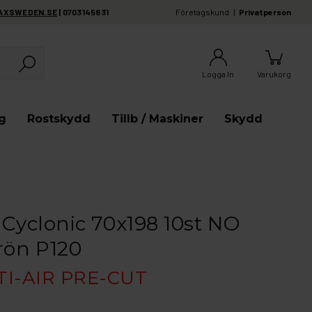
AXSWEDEN.SE
| 0703145831
Företagskund
Privatperson
Logga In
Varukorg
g
Rostskydd
Tillb / Maskiner
Skydd
 Cyclonic 70x198 10st NO
rön P120
I-AIR PRE-CUT