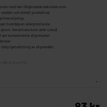
system med den färgkodade baksidan som
ör snabbt och enkelt produktval
 primerslipning.
n ger överlägsen skärprestanda
slipkorn. Keramiska korn skär också
et ger konsekventa slipresultat
mönster
r tidig igensättning av slipmedlet,
2-198-10 Grön P120
83 kr