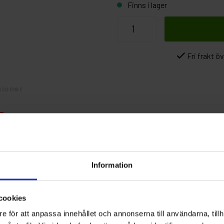
Finns i lager
Fri frakt ö
ioner
T
aksidan som
Information
l
a
cookies
 också
e för att anpassa innehållet och annonserna till användarna, tillh
t