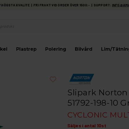
HÖGSTA KVALITE | FRI FRAKT VID ORDER ÖVER 1500:- | SUPPORT:
INFO@AM
kel
Plastrep
Polering
Bilvård
Lim/Tätnin
Slipark Norton
51792-198-10 G
CYCLONIC MULT
Säljes i antal 10st