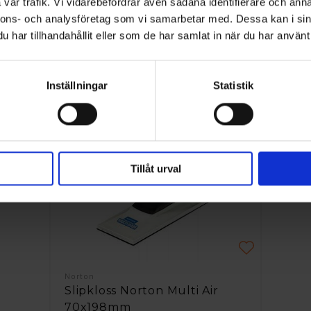
vår trafik. Vi vidarebefordrar även sådana identifierare och anna
nnons- och analysföretag som vi samarbetar med. Dessa kan i sin
let,
har tillhandahållit eller som de har samlat in när du har använt 
Inställningar
Statistik
Relaterade produkter
Tillåt urval
Norton
Slipkloss Norton Multi Air
70x198mm