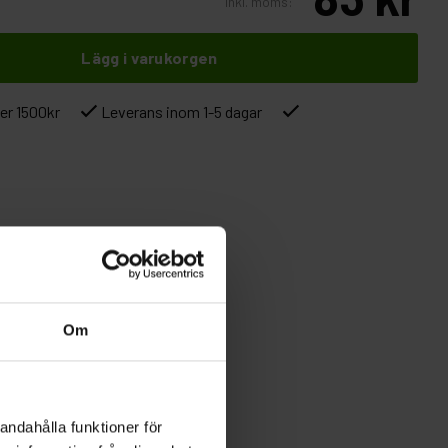
Inkl. moms:
Lägg i varukorgen
ver 1500kr
Leverans inom 1-5 dagar
Om
andahålla funktioner för