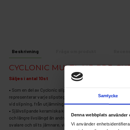
Beskrivning
Fråga om produkt
Recens
CYCLONIC MULTI-AIR PRE-CU
Säljes i antal 10st
• Som en del av Cyclonic slipsystem med den färgkodade b
Samtycke
representerar varje slipsteg för snabbt och enkelt produktva
vid slipning, från utjämning till primerslipning.
• Självslipande keramiska korn ger överlägsen skärprestand
Denna webbplats använder 
och längre livslängd än andra slipkorn. Keramiska korn skär
Vi använder enhetsidentifierar
svalare och slits jämnare, vilket ger konsekventa slipresulta