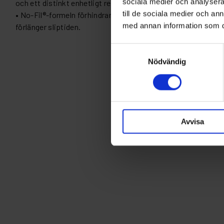
sociala medier och analysera 
och ett distinkt enhetligt repmönster
till de sociala medier och a
• No-Fil®-formeln förhindrar för tidig igensättning av slipmed
med annan information som du 
förlänger sliptiden.
Samtyckesval
Nödvändig
Avvisa