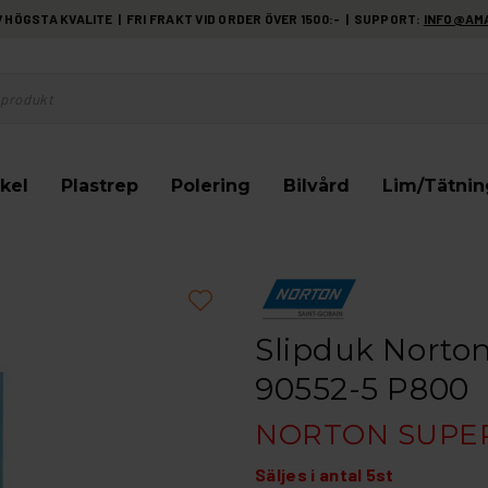
HÖGSTA KVALITE | FRI FRAKT VID ORDER ÖVER 1500:- | SUPPORT:
INFO@AM
kel
Plastrep
Polering
Bilvård
Lim/Tätnin
Slipduk Norto
90552-5 P800
NORTON SUPER
Säljes i antal 5st