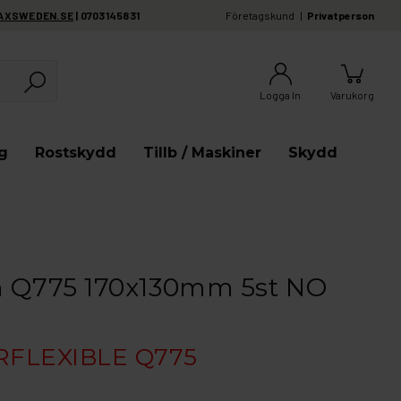
AXSWEDEN.SE
| 0703145831
Företagskund
Privatperson
Logga In
Varukorg
g
Rostskydd
Tillb / Maskiner
Skydd
n Q775 170x130mm 5st NO
FLEXIBLE Q775