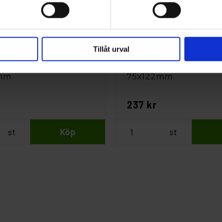
Tillåt urval
Norton
öd Norton Duo
Slipdstöd Norton Rigi
mm
75x122mm
237 kr
st
Köp
st