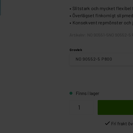
• Slitstark och mycket flexibel
• Överlägset finkornigt slipmed
• Konsekvent repmönster och jä
Artikelnr: NO 90551-5NO 90552-5
Grovlek
Finns i lager
Fri frakt ö