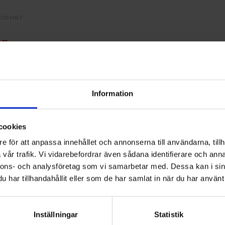
ioner
75
re efter ytan
Information
cookies
e för att anpassa innehållet och annonserna till användarna, tillh
vår trafik. Vi vidarebefordrar även sådana identifierare och anna
Relaterade produkter
nnons- och analysföretag som vi samarbetar med. Dessa kan i sin
har tillhandahållit eller som de har samlat in när du har använt 
Inställningar
Statistik