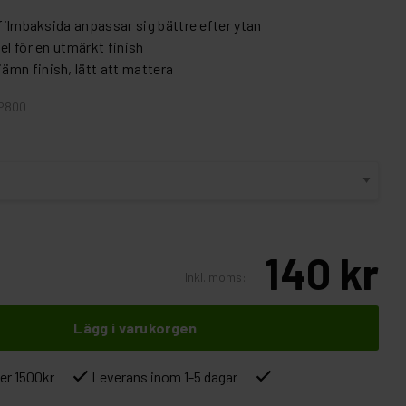
 filmbaksida anpassar sig bättre efter ytan
el för en utmärkt finish
mn finish, lätt att mattera
 P800
140 kr
Inkl. moms:
Lägg i varukorgen
ver 1500kr
Leverans inom 1-5 dagar