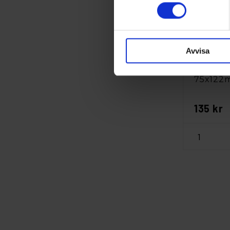
Avvisa
Norton
Slipdst
75x122
135 kr