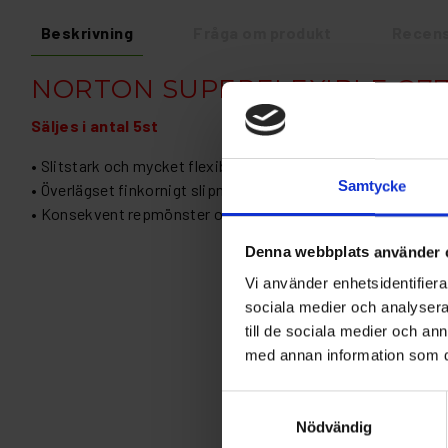
Beskrivning
Fråga om produkt
Recens
NORTON SUPERFLEXIBLE Q7
Säljes i antal 5st
• Slitstark och mycket flexibel filmbaksida anpassar sig bätt
Samtycke
• Överlägset finkornigt slipmedel för en utmärkt finish
• Konsekvent repmönster och jämn finish, lätt att mattera
Denna webbplats använder 
Vi använder enhetsidentifierar
sociala medier och analysera 
till de sociala medier och a
med annan information som du 
Samtyckesval
Nödvändig