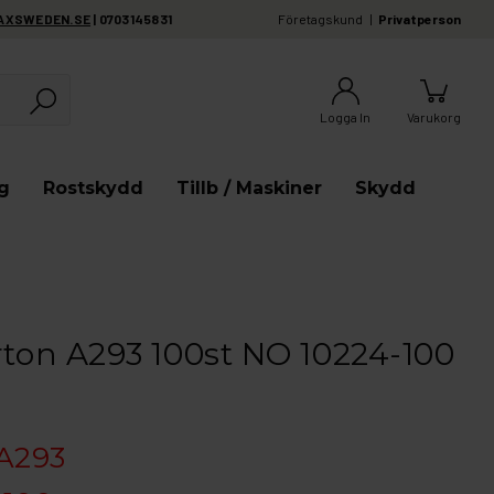
AXSWEDEN.SE
| 0703145831
Företagskund
Privatperson
Logga In
Varukorg
g
Rostskydd
Tillb / Maskiner
Skydd
rton A293 100st NO 10224-100
A293