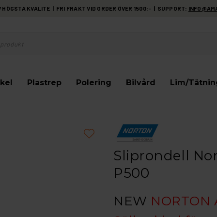
HÖGSTA KVALITE | FRI FRAKT VID ORDER ÖVER 1500:- | SUPPORT:
INFO@AM
kel
Plastrep
Polering
Bilvård
Lim/Tätnin
Sliprondell No
P500
NEW
NORTON 