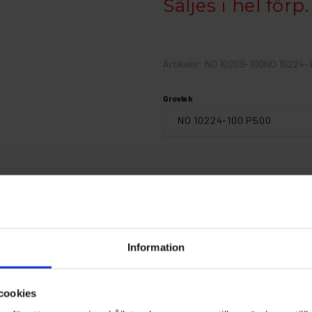
Säljes i hel förp
Artikelnr: NO 10209-100NO 10224-
Grovlek
Finns i lager
Information
Fri frakt ö
cookies