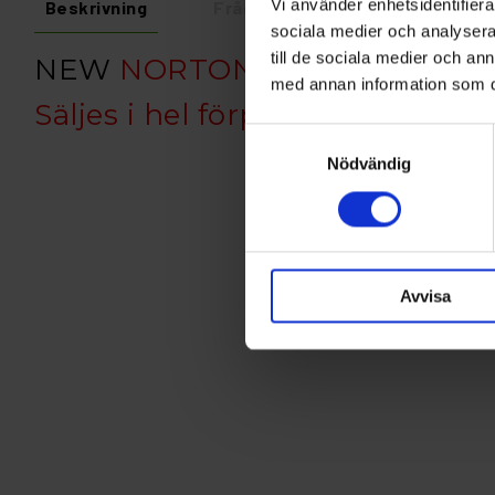
Vi använder enhetsidentifierar
Beskrivning
Fråga om produkt
Recens
sociala medier och analysera 
till de sociala medier och a
NEW
NORTON A293
med annan information som du 
Säljes i hel förp. 100st
Samtyckesval
Nödvändig
Avvisa