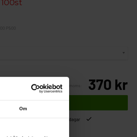
. 100st
100 P500
370 kr
Inkl. moms:
Lägg i varukorgen
Om
ver 1500kr
Leverans inom 1-5 dagar