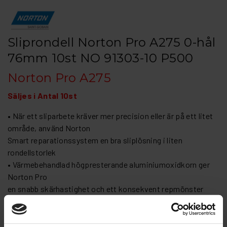
Sliprondell Norton Pro A275 0-hål
76mm 10st NO 91303-10 P500
Norton Pro A275
Säljes i Antal 10st
• När ett sliparbete kräver mer precision eller är på ett litet
område, använd Norton
Smart reparationssystem en bra sliplösning i liten
rondellstorlek
• Värmebehandlad högpresterande aluminiumoxidkorn ger
Norton Pro
en snabb skärhastighet och ett konsekvent repmönster
• Flexibel och rivtålig tack vare deras fiberförstärkta
latexpappersbaksida
som är tjockare i grövre korn för att stödja mer aggressiva