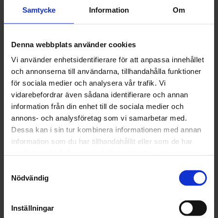
sliparbeten
Samtycke
Information
Om
• No-Fil®-skiktet tillsätts för att motstå belastning och är
pigmentfritt, vilket
Denna webbplats använder cookies
eliminerar risken för färgöverföring till ytan
Vi använder enhetsidentifierare för att anpassa innehållet
Artikelnr: NO 85133-10NO 91303-10 P500
och annonserna till användarna, tillhandahålla funktioner
för sociala medier och analysera vår trafik. Vi
Grovlek
vidarebefordrar även sådana identifierare och annan
information från din enhet till de sociala medier och
annons- och analysföretag som vi samarbetar med.
Dessa kan i sin tur kombinera informationen med annan
information som du har tillhandahållit eller som de har
Finns i lager
samlat in när du har använt deras tjänster.
58 kr
Inkl. moms:
Samtyckesval
Nödvändig
Lägg i varukorgen
Inställningar
Fri frakt över 1500kr